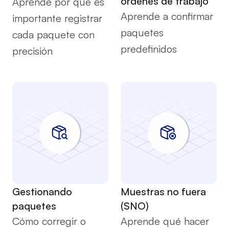
órdenes de trabajo
Aprende por qué es 
Aprende a confirmar 
importante registrar 
paquetes 
cada paquete con 
predefinidos
precisión
Servicio
Servicio
Gestionando 
Muestras no fuera 
paquetes
(SNO)
Cómo corregir o 
Aprende qué hacer 