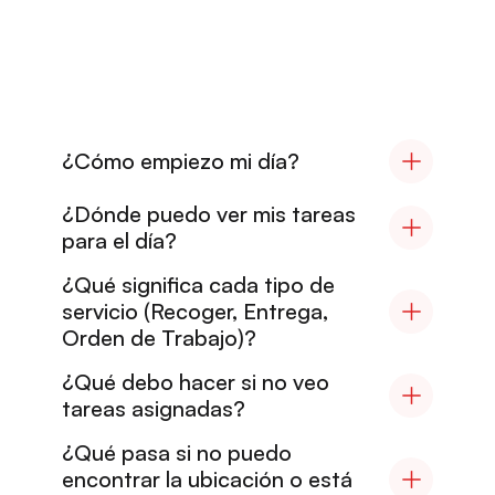
¿
T
I
E
N
E
S
D
U
D
A
S
?
E
n
c
u
e
n
t
r
a
r
e
s
p
u
e
s
t
a
s
a
q
u
í
o
c
o
n
t
a
c
t
a
c
o
n
d
e
s
p
a
c
h
a
d
o
r
¿Cómo empiezo mi día?
¿Dónde puedo ver mis tareas 
para el día?
¿Qué significa cada tipo de 
servicio (Recoger, Entrega, 
Orden de Trabajo)?
¿Qué debo hacer si no veo 
tareas asignadas?
¿Qué pasa si no puedo 
encontrar la ubicación o está 