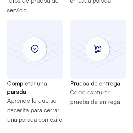
fotos de prueba de 
en cada parada
servicio
Servicio
Servicio
Completar una 
Prueba de entrega
parada
Cómo capturar 
Aprende lo que se 
prueba de entrega
necesita para cerrar 
una parada con éxito